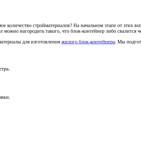
мое количество стройматериалов? На начальном этапе от этих во
 можно нагородить такого, что блок-контейнер либо свалится ч
 материалы для изготовления
жилого блок-контейнера
. Мы подго
етра.
овки.